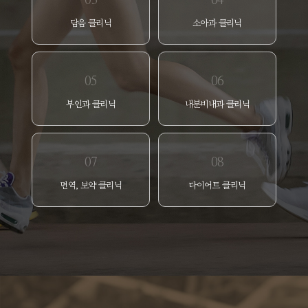
03
04
담음 클리닉
소아과 클리닉
05
06
부인과 클리닉
내분비내과 클리닉
07
08
면역, 보약 클리닉
다이어트 클리닉