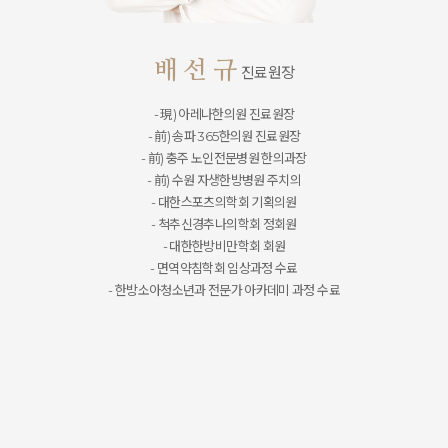
배 선 규
진료원장
배 숙 영
- 現) 아레나한의원 진료원장
- 前) 송파 365한의원 진료원장
- 前) 충주 노인전문병원 한의과장
- 前) 수원 자생한방병원 주치의
- 대한스포츠의학회 기획의원
- 척추신경추나의학회 정회원
- 대한한방비만학회 회원
- 면역약침학회 임상과정 수료
- 한방소아청소년과 전문가 아카데미 과정 수료